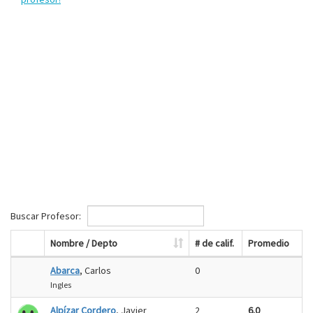
Buscar Profesor:
Nombre / Depto
# de calif.
Promedio
Abarca
, Carlos
0
Ingles
Alpízar Cordero
, Javier
2
6.0