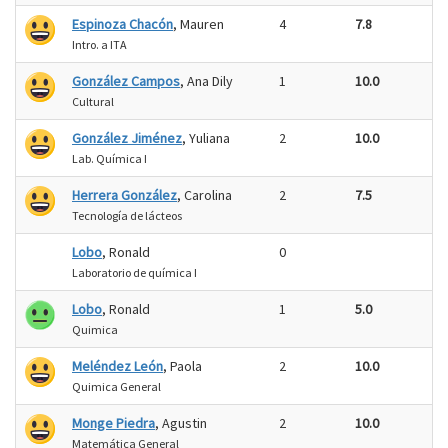
Espinoza Chacón
, Mauren
4
7.8
Intro. a ITA
González Campos
, Ana Dily
1
10.0
Cultural
González Jiménez
, Yuliana
2
10.0
Lab. Química I
Herrera González
, Carolina
2
7.5
Tecnología de lácteos
Lobo
, Ronald
0
Laboratorio de química I
Lobo
, Ronald
1
5.0
Quimica
Meléndez León
, Paola
2
10.0
Quimica General
Monge Piedra
, Agustin
2
10.0
Matemática General