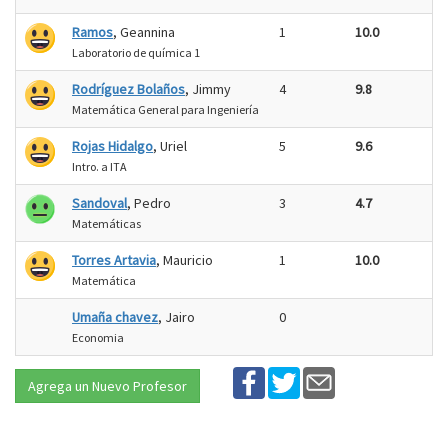
Ramos
, Geannina
1
10.0
Laboratorio de química 1
Rodríguez Bolaños
, Jimmy
4
9.8
Matemática General para Ingeniería
Rojas Hidalgo
, Uriel
5
9.6
Intro. a ITA
Sandoval
, Pedro
3
4.7
Matemáticas
Torres Artavia
, Mauricio
1
10.0
Matemática
Umaña chavez
, Jairo
0
Economia
Agrega un Nuevo Profesor