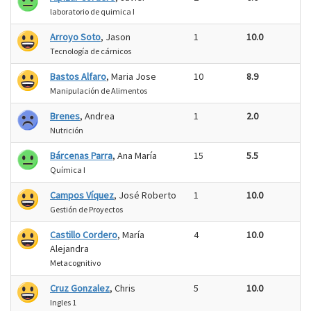
laboratorio de quimica I
Arroyo Soto
, Jason
1
10.0
Tecnología de cárnicos
Bastos Alfaro
, Maria Jose
10
8.9
Manipulación de Alimentos
Brenes
, Andrea
1
2.0
Nutrición
Bárcenas Parra
, Ana María
15
5.5
Química I
Campos Víquez
, José Roberto
1
10.0
Gestión de Proyectos
Castillo Cordero
, María
4
10.0
Alejandra
Metacognitivo
Cruz Gonzalez
, Chris
5
10.0
Ingles 1