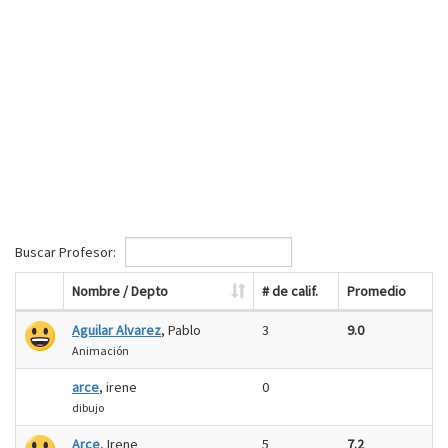
Buscar Profesor:
Nombre / Depto
# de calif.
Promedio
Aguilar Alvarez
, Pablo
3
9.0
Animación
arce
, irene
0
dibujo
Arce
, Irene
5
7.2