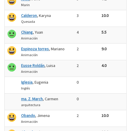
Marin
Calderon
, Karyna
3
10.0
Quesada
Chiang
, Yuan
4
5.5
Animación
Espinoza torres
, Mariano
2
9.0
Animación
Eusse Roldán
, Luisa
2
4.0
Animación
Iglesia
, Eugenia
0
Inglés
ma. Z. March
, Carmen
0
arquitectura
Obando
, Jimena
2
10.0
Animación