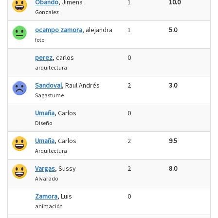
Obando
, Jimena
1
10.0
Gonzalez
ocampo zamora
, alejandra
1
5.0
foto
perez
, carlos
0
arquitectura
Sandoval
, Raul Andrés
2
3.0
Sagastume
Umaña
, Carlos
0
Diseño
Umaña
, Carlos
2
9.5
Arquitectura
Vargas
, Sussy
2
8.0
Alvarado
Zamora
, Luis
0
animación