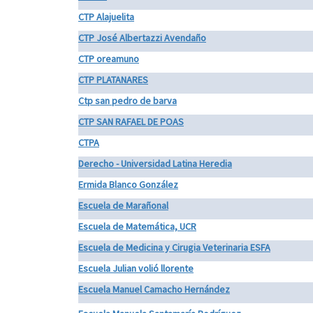
CTP Alajuelita
CTP José Albertazzi Avendaño
CTP oreamuno
CTP PLATANARES
Ctp san pedro de barva
CTP SAN RAFAEL DE POAS
CTPA
Derecho - Universidad Latina Heredia
Ermida Blanco González
Escuela de Marañonal
Escuela de Matemática, UCR
Escuela de Medicina y Cirugia Veterinaria ESFA
Escuela Julian volió llorente
Escuela Manuel Camacho Hernández