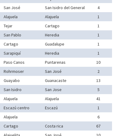
San José
San Isidro del General
4
Alajuela
Alajuela
1
Tejar
Cartago
1
San Pablo
Heredia
1
Cartago
Guadalupe
1
Sarapiquí
Heredia
1
Paso Canos
Puntarenas
10
Rohrmoser
San José
2
Guayabo
Guanacaste
13
San Isidro
San Jose
5
Alajuela
Alajuela
41
Escazú centro
Escazú
1
Alajuela
6
Cartago
Costa rica
67
Alajuelita
San José
10