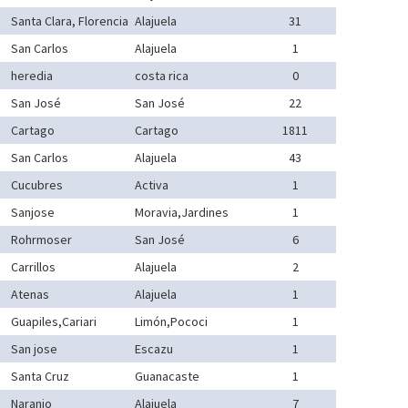
Santa Clara, Florencia
Alajuela
31
San Carlos
Alajuela
1
heredia
costa rica
0
San José
San José
22
Cartago
Cartago
1811
San Carlos
Alajuela
43
Cucubres
Activa
1
Sanjose
Moravia,Jardines
1
Rohrmoser
San José
6
Carrillos
Alajuela
2
Atenas
Alajuela
1
Guapiles,Cariari
Limón,Pococi
1
San jose
Escazu
1
Santa Cruz
Guanacaste
1
Naranjo
Alajuela
7