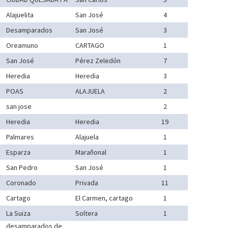
Alajuelita
San José
4
Desamparados
San José
3
Oreamuno
CARTAGO
1
San José
Pérez Zeledón
7
Heredia
Heredia
3
POAS
ALAJUELA
2
san jose
2
Heredia
Heredia
19
Palmares
Alajuela
1
Esparza
Marañonal
1
San Pedro
San José
1
Coronado
Privada
11
Cartago
El Carmen, cartago
1
La Suiza
Soltera
1
desamparados de