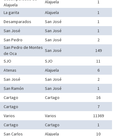
Alajuela
1
Alajuela
La garita
Alajuela
1
Desamparados
San José
1
San José
San José
1
San Pedro
San José
2
San Pedro de Montes
San José
149
de Oca
SJO
SJO
11
Atenas
Alajuela
6
San José
San José
2
San Ramón
San José
1
Cartago
Cartago
16
Cartago
7
Varios
Varios
11369
Cartago
Cartago
1
San Carlos
Alajuela
10