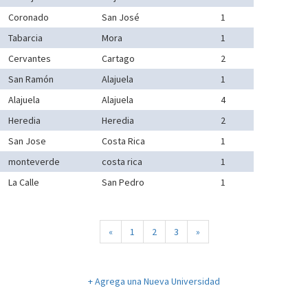
Coronado
San José
1
Tabarcia
Mora
1
Cervantes
Cartago
2
San Ramón
Alajuela
1
Alajuela
Alajuela
4
Heredia
Heredia
2
San Jose
Costa Rica
1
monteverde
costa rica
1
La Calle
San Pedro
1
«
1
2
3
»
+ Agrega una Nueva Universidad