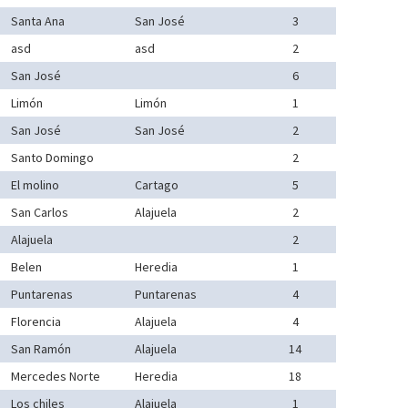
Santa Ana
San José
3
asd
asd
2
San José
6
Limón
Limón
1
San José
San José
2
Santo Domingo
2
El molino
Cartago
5
San Carlos
Alajuela
2
Alajuela
2
Belen
Heredia
1
Puntarenas
Puntarenas
4
Florencia
Alajuela
4
San Ramón
Alajuela
14
Mercedes Norte
Heredia
18
Los chiles
Alajuela
1