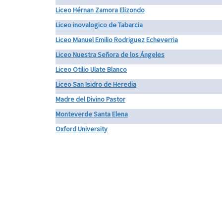
Liceo Hérnan Zamora Elizondo
Liceo inovalogico de Tabarcia
Liceo Manuel Emilio Rodriguez Echeverria
Liceo Nuestra Señora de los Ángeles
Liceo Otilio Ulate Blanco
Liceo San Isidro de Heredia
Madre del Divino Pastor
Monteverde Santa Elena
Oxford University