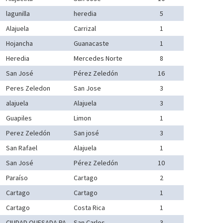
lagunilla
heredia
5
Alajuela
Carrizal
1
Hojancha
Guanacaste
1
Heredia
Mercedes Norte
8
San José
Pérez Zeledón
16
Peres Zeledon
San Jose
3
alajuela
Alajuela
3
Guapiles
Limon
1
Perez Zeledón
San josé
3
San Rafael
Alajuela
1
San José
Pérez Zeledón
10
Paraíso
Cartago
2
Cartago
Cartago
1
Cartago
Costa Rica
1
CIUDAD QUESADA PA
San Carlos
3